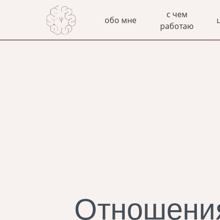
с чем
обо мне
работаю
Отношения