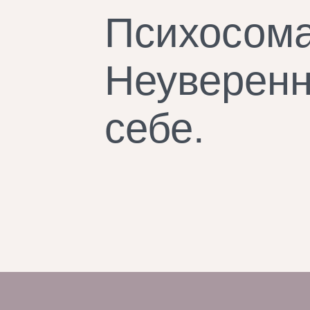
Психосома
Неуверенн
себе.