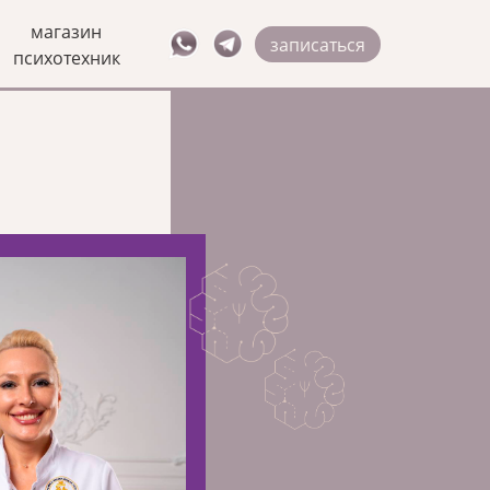
магазин
записаться
психотехник