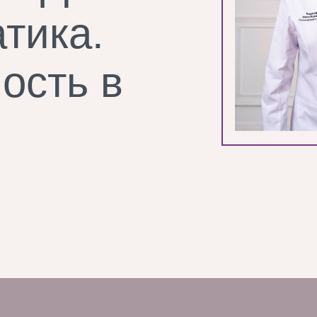
тика.
ость в